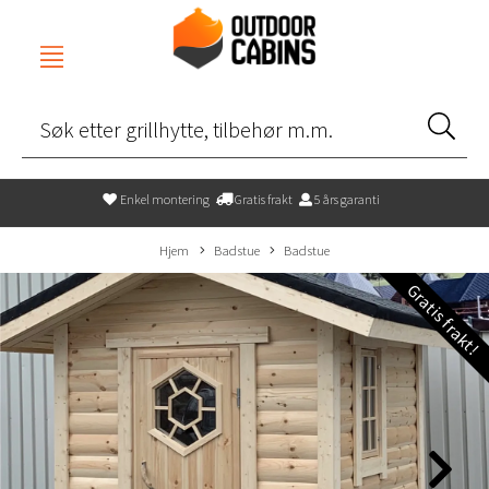
Enkel montering
Gratis frakt
5 års garanti
Hjem
Badstue
Badstue
Gratis frakt!