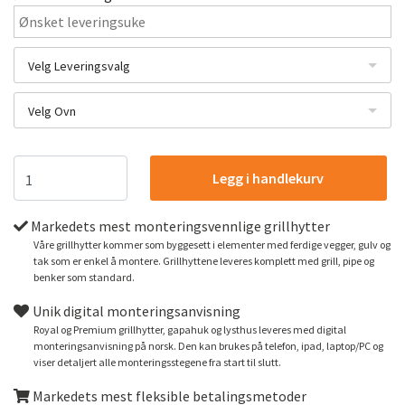
Velg Leveringsvalg
Velg Ovn
Legg i handlekurv
Markedets mest monteringsvennlige grillhytter
Våre grillhytter kommer som byggesett i elementer med ferdige vegger, gulv og
tak som er enkel å montere. Grillhyttene leveres komplett med grill, pipe og
benker som standard.
Unik digital monteringsanvisning
Royal og Premium grillhytter, gapahuk og lysthus leveres med digital
monteringsanvisning på norsk. Den kan brukes på telefon, ipad, laptop/PC og
viser detaljert alle monteringsstegene fra start til slutt.
Markedets mest fleksible betalingsmetoder