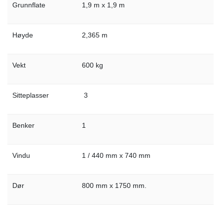
Grunnflate
1,9 m x 1,9 m
Høyde
2,365 m
Vekt
600 kg
Sitteplasser
3
Benker
1
Vindu
1 / 440 mm x 740 mm
Dør
800 mm x 1750 mm.