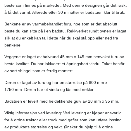
beste som finnes på markedet. Med denne designen går det raskt
å få det varmt. Allerede etter 30 minutter er badstuen klar til bruk.
Benkene er av varmebehandlet furu, noe som er det absolutt
beste du kan sitte på i en badstu. Rekkverket rundt ovnen er laget
slik at du enkelt kan ta i dette når du skal stå opp eller ned fra
benkene.
Veggene er laget av halvrund 45 mm x 145 mm senvokst furu av
beste kvalitet. Du har inkludert et åpningsbart vindu. Taket består
av sort shingel som er ferdig montert.
Døren er laget av furu og har en størrelse på 800 mm x
1750 mm. Døren har et vindu og lås med nøkler.
Badstuen er levert med heldekkende gulv av 28 mm x 95 mm.
Viktig informasjon ved levering: Ved levering er kjøper ansvarlig
for å ordne traktor eller truck med gafler som kan utføre lossing
av produktets størrelse og vekt. Ønsker du hjelp til å ordne