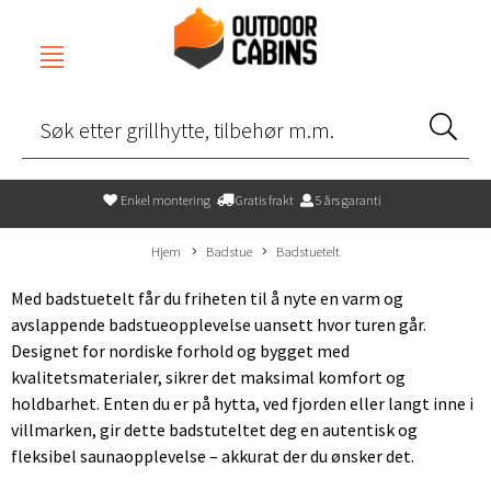
Enkel montering
Gratis frakt
5 års garanti
Hjem
Badstue
Badstuetelt
Med badstuetelt får du friheten til å nyte en varm og
avslappende badstueopplevelse uansett hvor turen går.
Designet for nordiske forhold og bygget med
kvalitetsmaterialer, sikrer det maksimal komfort og
holdbarhet. Enten du er på hytta, ved fjorden eller langt inne i
villmarken, gir dette badstuteltet deg en autentisk og
fleksibel saunaopplevelse – akkurat der du ønsker det.