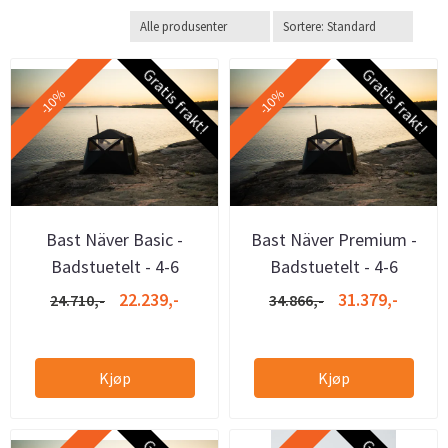
Gratis frakt!
Gratis frakt!
-10%
-10%
Bast Näver Basic -
Bast Näver Premium -
Badstuetelt - 4-6
Badstuetelt - 4-6
personer
personer
22.239,-
31.379,-
24.710,-
34.866,-
Kjøp
Kjøp