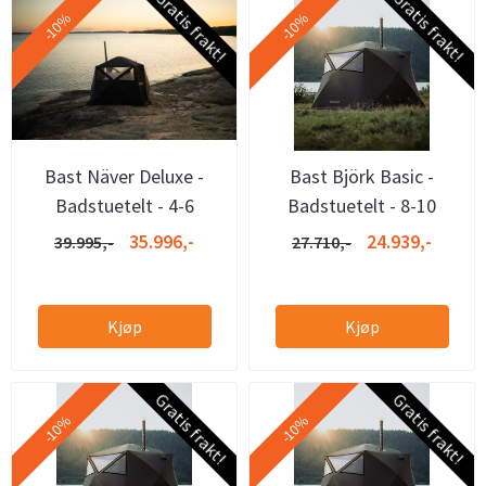
Gratis frakt!
Gratis frakt!
-10%
-10%
Bast Näver Deluxe -
Bast Björk Basic -
Badstuetelt - 4-6
Badstuetelt - 8-10
personer
personer
35.996,-
24.939,-
39.995,-
27.710,-
Kjøp
Kjøp
Gratis frakt!
Gratis frakt!
-10%
-10%