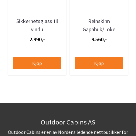
Sikkerhetsglass til
Reinskinn
vindu
Gapahuk/Loke
2.990,-
9.560,-
Kjøp
Kjøp
Outdoor Cabins AS
Outdoor Cabins er en av Nordens ledende nettbutikker for