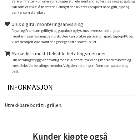
Våre grillhytter kommer som byggesett i elementer med ferdige vegger, gulv og
tak som er enkel å montere. Grillhyttene leveres komplett med grill, pipe og
benker som standard.
Unik digital monteringsanvisning
Royal og Premium grillhytter, gapahuk og lysthus leveres med digital
monteringsanvisning på norsk. Den kan brukes på telefon, ipad, laptop/PC og
viser detaljert alle monteringsstegene fra start til slutt.
Markedets mest fleksible betalingsmetoder
Din betalingstrygghet er viktig for oss. Derfor tilbyr vi deg markedets beste og
mest fleksible betalingsmetoder. Velg den betalingsmåten som passer deg
best.
INFORMASJON
Utrekkbare bord til grillen.
Kunder kjøpte også