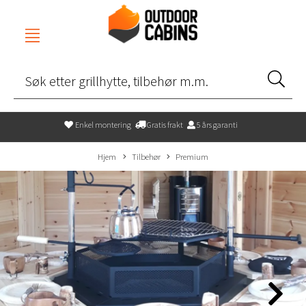
Enkel montering
Gratis frakt
5 års garanti
Hjem
Tilbehør
Premium