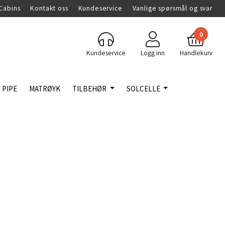
Cabins
Kontakt oss
Kundeservice
Vanlige spørsmål og svar
0
Kundeservice
Logg inn
Handlekurv
 PIPE
MATRØYK
TILBEHØR
SOLCELLE