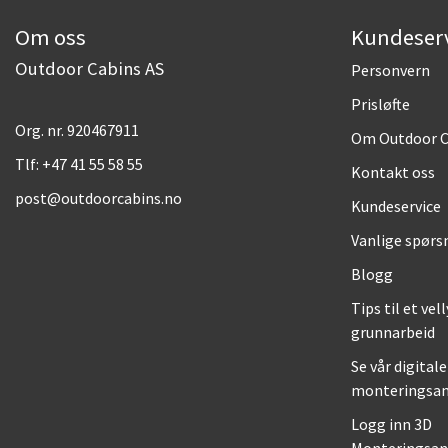
Om oss
Kundeser
Outdoor Cabins AS
Personvern
Prisløfte
Org. nr. 920467911
Om Outdoor C
Tlf:
+47 41 55 58 55
Kontakt oss
post@outdoorcabins.no
Kundeservice
Vanlige spørs
Blogg
Tips til et vel
grunnarbeid
Se vår digitale
monteringsan
Logg inn 3D
Monteringsan