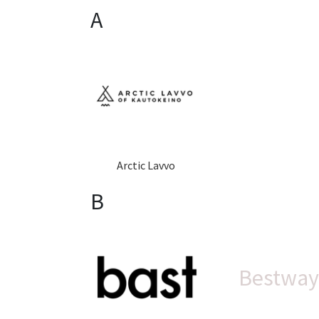
A
Arctic Lavvo
B
Bestwa