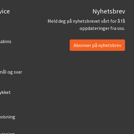
vice
Nyhetsbrev
Meld deg på nyhetsbrevet vårt for å få
oppdateringer fra oss.
abins
Abonner på nyhetsbrev
mål og svar
lykket
visning
visning