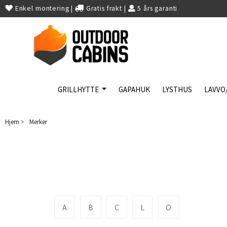
Enkel montering
|
Gratis frakt
|
5 års garanti
GRILLHYTTE
GAPAHUK
LYSTHUS
LAVVO
Hjem
Merker
A
B
C
L
O