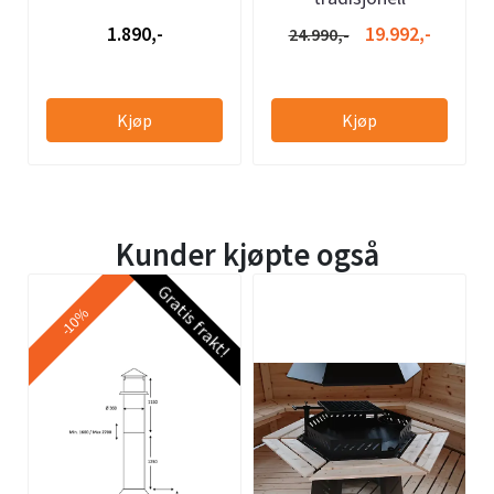
1.890,-
19.992,-
24.990,-
Kjøp
Kjøp
Kunder kjøpte også
Gratis frakt!
-10%