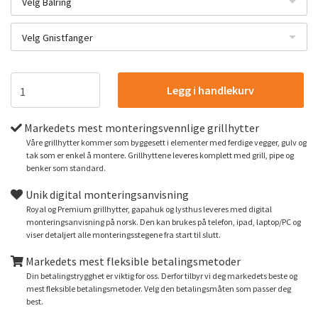
Velg Bålring
Velg Gnistfanger
Legg i handlekurv
Markedets mest monteringsvennlige grillhytter
Våre grillhytter kommer som byggesett i elementer med ferdige vegger, gulv og
tak som er enkel å montere. Grillhyttene leveres komplett med grill, pipe og
benker som standard.
Unik digital monteringsanvisning
Royal og Premium grillhytter, gapahuk og lysthus leveres med digital
monteringsanvisning på norsk. Den kan brukes på telefon, ipad, laptop/PC og
viser detaljert alle monteringsstegene fra start til slutt.
Markedets mest fleksible betalingsmetoder
Din betalingstrygghet er viktig for oss. Derfor tilbyr vi deg markedets beste og
mest fleksible betalingsmetoder. Velg den betalingsmåten som passer deg
best.