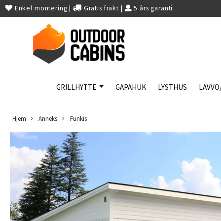
Enkel montering
|
Gratis frakt
|
5 års garanti
GRILLHYTTE
GAPAHUK
LYSTHUS
LAVVO
Hjem
Anneks
Funkis