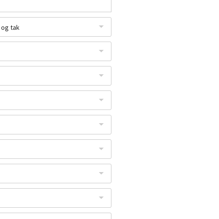
 og tak
p