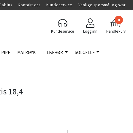
Cabins
Kontakt oss
Kundeservice
Vanlige spørsmål og svar
0
Kundeservice
Logg inn
Handlekurv
 PIPE
MATRØYK
TILBEHØR
SOLCELLE
is 18,4