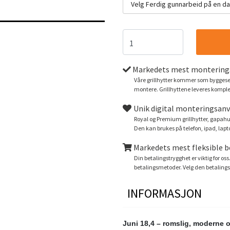
Velg Ferdig gunnarbeid på en d
Markedets mest monterings
Våre grillhytter kommer som byggeset
montere. Grillhyttene leveres komple
Unik digital monteringsanv
Royal og Premium grillhytter, gapahu
Den kan brukes på telefon, ipad, laptop
Markedets mest fleksible 
Din betalingstrygghet er viktig for oss
betalingsmetoder. Velg den betaling
INFORMASJON
Juni 18,4 – romslig, moderne o