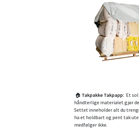
🏠
Takpakke Takpapp:
Et soli
håndterlige materialet gjør de
Settet inneholder alt du trenge
ha et holdbart og pent tak ute
medfølger ikke.