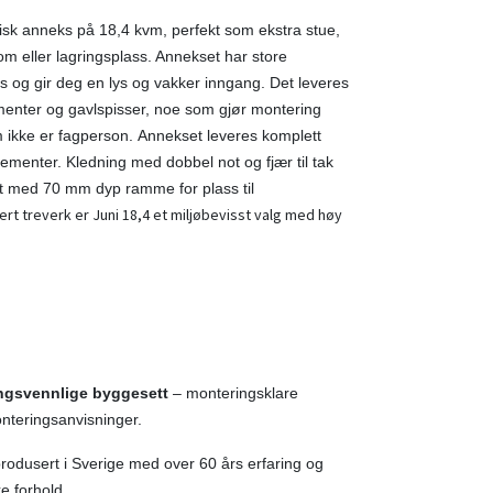
isk anneks på 18,4 kvm, perfekt som ekstra stue,
 eller lagringsplass. Annekset har store
s og gir deg en lys og vakker inngang.
Det leveres
menter og gavlspisser, noe som gjør montering
 ikke er fagperson. Annekset leveres komplett
ementer. Kledning med dobbel not og fjær til tak
ort med 70 mm dyp ramme for plass til
ert treverk er Juni 18,4 et miljøbevisst valg med høy
ngsvennlige byggesett
– monteringsklare
nteringsanvisninger.
rodusert i Sverige med over 60 års erfaring og
ke forhold.