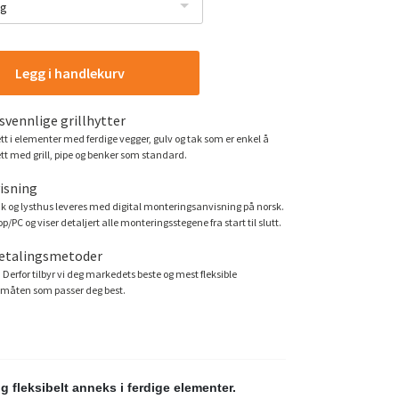
ag
Legg i handlekurv
vennlige grillhytter
t i elementer med ferdige vegger, gulv og tak som er enkel å
tt med grill, pipe og benker som standard.
isning
k og lysthus leveres med digital monteringsanvisning på norsk.
/PC og viser detaljert alle monteringsstegene fra start til slutt.
betalingsmetoder
. Derfor tilbyr vi deg markedets beste og mest fleksible
småten som passer deg best.
g fleksibelt anneks i ferdige elementer.