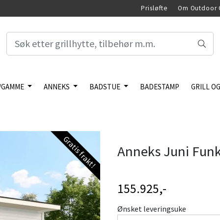
Prisløfte
Om Outdoor 
/GAMME
ANNEKS
BADSTUE
BADESTAMP
GRILL OG
Gratis frakt!
Anneks Juni Funk
155.925,-
Ønsket leveringsuke