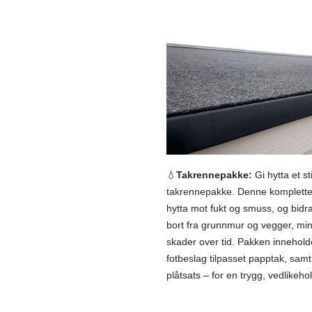
💧
Takrennepakke:
Gi hytta et s
takrennepakke. Denne komplette l
hytta mot fukt og smuss, og bidrar
bort fra grunnmur og vegger, mini
skader over tid. Pakken inneholde
fotbeslag tilpasset papptak, samt
plåtsats – for en trygg, vedlikeho