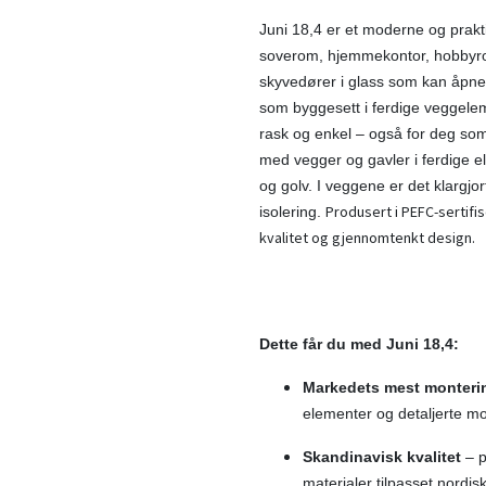
Juni 18,4 er et moderne og prakt
soverom, hjemmekontor, hobbyrom
skyvedører i glass som kan åpne
som byggesett i ferdige veggele
rask og enkel – også for deg som
med vegger og gavler i ferdige el
og golv. I veggene er det klargj
Produsert i PEFC-sertifis
isolering.
kvalitet og gjennomtenkt design.
Dette får du med Juni 18,4:
Markedets mest monteri
elementer og detaljerte mo
Skandinavisk kvalitet
– p
materialer tilpasset nordis