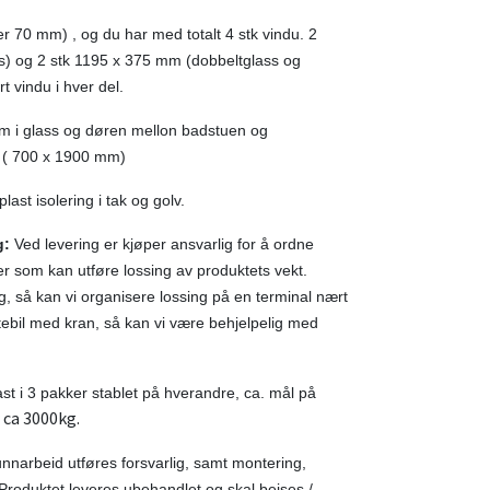
r 70 mm) , og du har med totalt 4 stk vindu. 2
s) og 2 stk 1195 x 375 mm (dobbeltglass og
t vindu i hver del.
m i glass og døren mellon badstuen og
. ( 700 x 1900 mm)
ast isolering i tak og golv.
g:
Ved levering er kjøper ansvarlig for å ordne
ler som kan utføre lossing av produktets vekt.
ng, så kan vi organisere lossing på en terminal nært
ebil med kran, så kan vi være behjelpelig med
st i 3 pakker stablet på hverandre, ca. mål på
r ca 3000kg.
runnarbeid utføres forsvarlig, samt montering,
. Produktet leveres ubehandlet og skal beises /