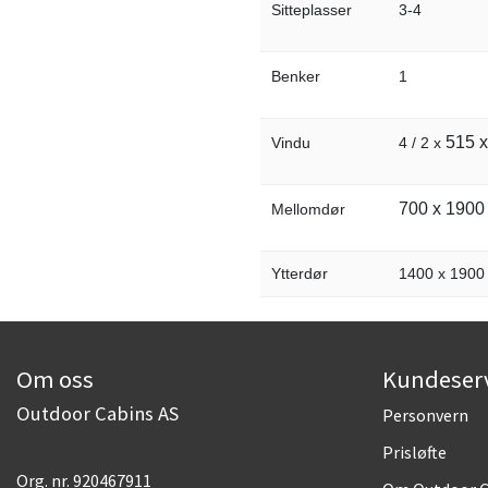
Sitteplasser
3-4
Benker
1
515 
Vindu
4 / 2 x
700 x 190
Mellomdør
Ytterdør
1400 x 190
Om oss
Kundeser
Outdoor Cabins AS
Personvern
Prisløfte
Org. nr. 920467911