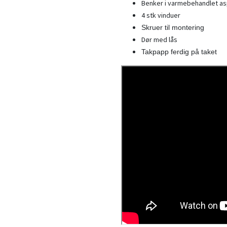
Benker i varmebehandlet a
4 stk vinduer
Skruer til montering
Dør med lås
Takpapp ferdig på taket