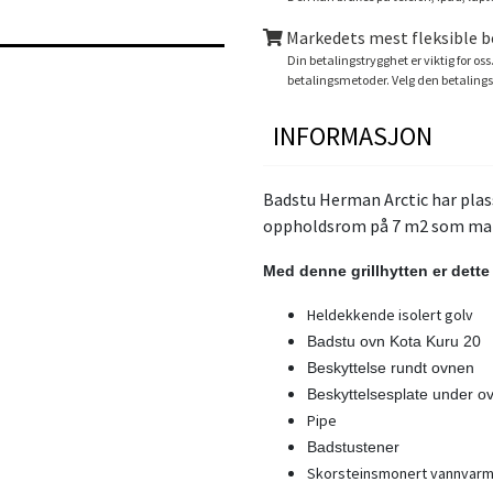
Markedets mest fleksible 
Din betalingstrygghet er viktig for oss
betalingsmetoder. Velg den betaling
INFORMASJON
Badstu Herman Arctic har plass
oppholdsrom på 7 m2 som man 
Med denne grillhytten er dette
Heldekkende isolert golv
Badstu ovn Kota Kuru 20
Beskyttelse rundt ovnen
Beskyttelsesplate under o
Pipe
Badstustener
Skorsteinsmonert vannvarme