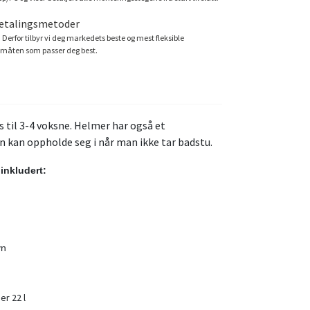
betalingsmetoder
. Derfor tilbyr vi deg markedets beste og mest fleksible
småten som passer deg best.
 til 3-4 voksne. Helmer har også et
kan oppholde seg i når man ikke tar badstu.
 inkludert:
vn
r 22 l