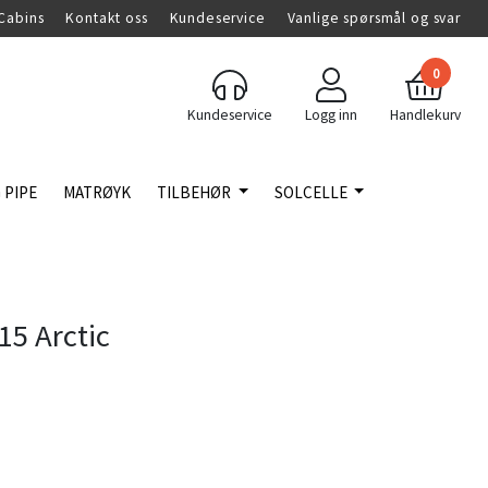
Cabins
Kontakt oss
Kundeservice
Vanlige spørsmål og svar
0
Kundeservice
Logg inn
Handlekurv
 PIPE
MATRØYK
TILBEHØR
SOLCELLE
5 Arctic