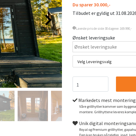
Du sparer 30.000,-
Tilbudet er gyldig ut 31.08.202
Laveste pris de siste 30 dagene: 169.990,-
Ønsket leveringsuke
Velg Leveringsvalg
Markedets mest monterings
Våre grillhytter kommer som byggeset
montere. Grillhyttene leveres komple
Unik digital monteringsanv
Royal og Premium grillhytter, gapahu
Den kan brukes på telefon, ipad, laptop