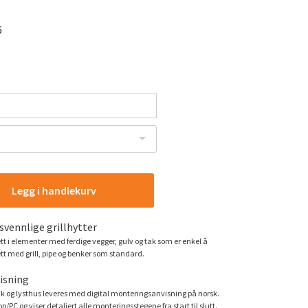
6
Legg i handlekurv
vennlige grillhytter
t i elementer med ferdige vegger, gulv og tak som er enkel å
tt med grill, pipe og benker som standard.
isning
k og lysthus leveres med digital monteringsanvisning på norsk.
/PC og viser detaljert alle monteringsstegene fra start til slutt.