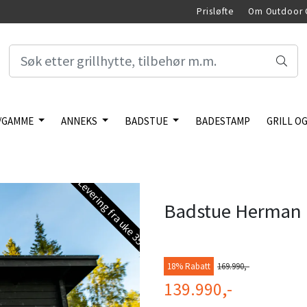
Prisløfte
Om Outdoor 
/GAMME
ANNEKS
BADSTUE
BADESTAMP
GRILL OG
Levering fra uke 35
Badstue Herman 1
18% Rabatt
169.990,-
139.990,-