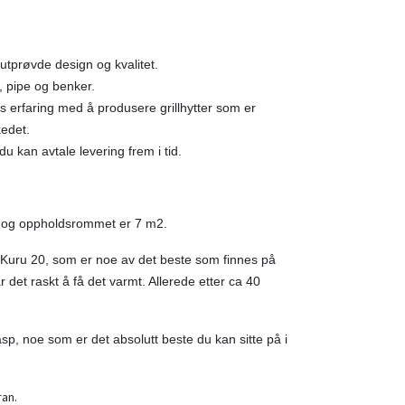
tprøvde design og kvalitet.
, pipe og benker.
s erfaring med å produsere grillhytter som er
kedet.
u kan avtale levering frem i tid.
2 og oppholdsrommet er 7 m2.
 Kuru 20, som er noe av det beste som finnes på
det raskt å få det varmt. Allerede etter ca 40
.
, noe som er det absolutt beste du kan sitte på i
ran.