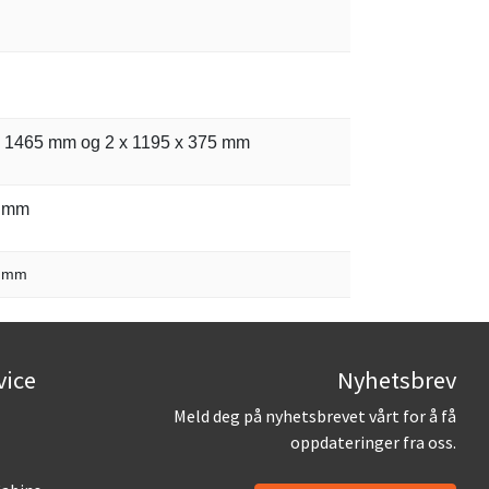
x 1465 mm og 2 x 1195 x 375 mm
0 mm
0 mm
vice
Nyhetsbrev
Meld deg på nyhetsbrevet vårt for å få
oppdateringer fra oss.