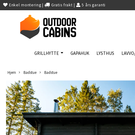
Enkel montering
|
Gratis frakt
|
5 års garanti
GRILLHYTTE
GAPAHUK
LYSTHUS
LAVVO
Hjem
Badstue
Badstue