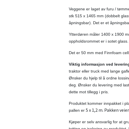
Veggene er laget av furu / tømme
stk 515 x 1465 mm (dobbelt glas
åpningsbar). Det er et åpningsbar
Ytterdøren måler 1400 x 1900 m
oppholdsrommet er i sotet glass
Det er 50 mm med Finnfoam cellpl
Viktig informasjon ved leverin
traktor eller truck med lange gaf
Ønsker du hjelp til å ordne lossi
deg. Ønsker du levering med last
dette mot tillegg i pris.
Produktet kommer innpakket i pla
5 x 1,2 m. Pakken veie
pallen er
Kjøper er selv ansvarlig for at g
tetting og isolering av produktet